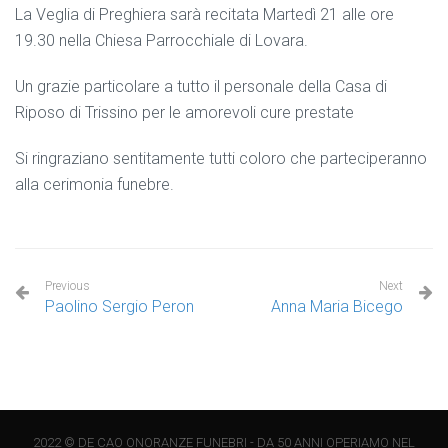
La Veglia di Preghiera sarà recitata Martedì 21 alle ore
19.30 nella Chiesa Parrocchiale di Lovara.
Un grazie particolare a tutto il personale della Casa di
Riposo di Trissino per le amorevoli cure prestate
Si ringraziano sentitamente tutti coloro che parteciperanno
alla cerimonia funebre.
Previous
Next
Paolino Sergio Peron
Anna Maria Bicego
2022 © DE CAO ONORANZE FUNEBRI - DA 50 ANNI OPERIAMO NEL