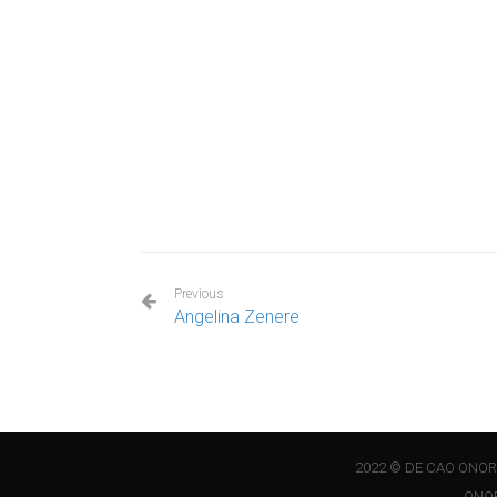
Previous
Angelina Zenere
2022 © DE CAO ONORA
ONOR