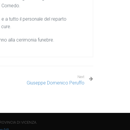
di Cornedo.
 e a tutto il personale del reparto
 cure.
anno alla cerimonia funebre.
Next
Giuseppe Domenico Peruffo
ROVINCIA DI VICENZA.
o (VI)