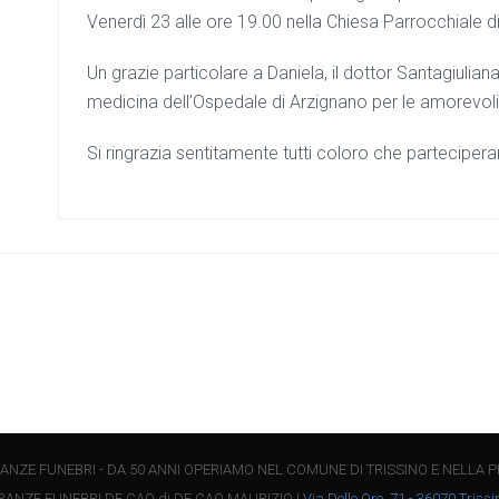
Venerdì 23 alle ore 19.00 nella Chiesa Parrocchiale 
Un grazie particolare a Daniela, il dottor Santagiuliana
medicina dell’Ospedale di Arzignano per le amorevoli
Si ringrazia sentitamente tutti coloro che parteciper
NZE FUNEBRI - DA 50 ANNI OPERIAMO NEL COMUNE DI TRISSINO E NELLA P
ANZE FUNEBRI DE CAO di DE CAO MAURIZIO |
Via Delle Ore, 71 - 36070 Trissin