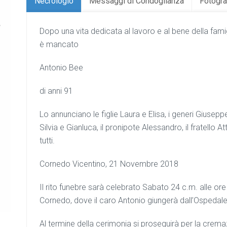
Necrologio
Messaggi di Condoglianza
Fotogra
Dopo una vita dedicata al lavoro e al bene della famig
è mancato
Antonio Bee
di anni 91
Lo annunciano le figlie Laura e Elisa, i generi Giuseppe
Silvia e Gianluca, il pronipote Alessandro, il fratello Att
tutti.
Cornedo Vicentino, 21 Novembre 2018
Il rito funebre sarà celebrato Sabato 24 c.m. alle ore
Cornedo, dove il caro Antonio giungerà dall’Ospedale
Al termine della cerimonia si proseguirà per la crema