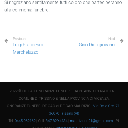
Si ringraziano sentitamente tutti coloro che parteciperanno
alla cerimonia funebre.
Previous
Next
Luigi Francesco
Gino Diquigiovanni
Marcheluzzo
2022 © DE CAO ONORANZE FUNEBRI - DA 50 ANNI OPERIAMO NEL
COMUNE DI TRISSINO E NELLA PROVINCIA DI VICENZA.
ONORANZE FUNEBRI DE CAO di DE CAO MAURIZIO |
Via Delle Ore, 71 -
36070 Trissino (VI)
Tel.
0445 962162
| Cell.
347 829 4134
|
mauriziodc21@gmail.com
| P.I.