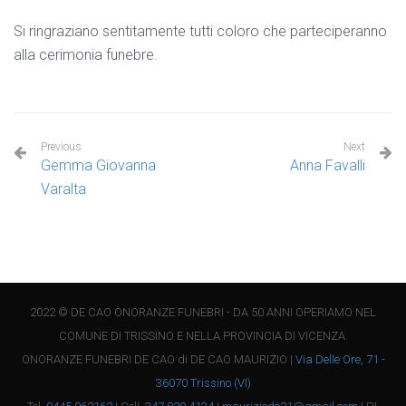
Si ringraziano sentitamente tutti coloro che parteciperanno
alla cerimonia funebre.
Previous
Next
Gemma Giovanna
Anna Favalli
Varalta
2022 © DE CAO ONORANZE FUNEBRI - DA 50 ANNI OPERIAMO NEL
COMUNE DI TRISSINO E NELLA PROVINCIA DI VICENZA.
ONORANZE FUNEBRI DE CAO di DE CAO MAURIZIO |
Via Delle Ore, 71 -
36070 Trissino (VI)