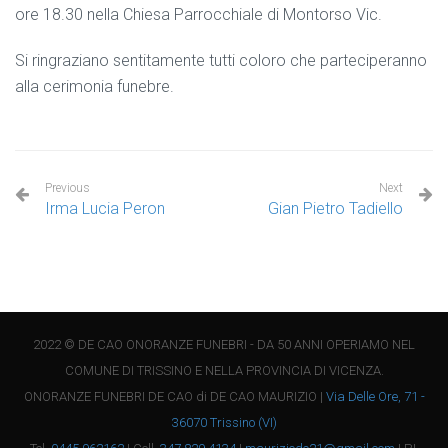
ore 18.30 nella Chiesa Parrocchiale di Montorso Vic.
Si ringraziano sentitamente tutti coloro che parteciperanno
alla cerimonia funebre.
Previous
Next
Irma Lucia Peron
Gian Pietro Tadiello
2022 © DE CAO ONORANZE FUNEBRI - DA 50 ANNI OPERIAMO NEL
COMUNE DI TRISSINO E NELLA PROVINCIA DI VICENZA.
ONORANZE FUNEBRI DE CAO di DE CAO MAURIZIO |
Via Delle Ore, 71 -
36070 Trissino (VI)