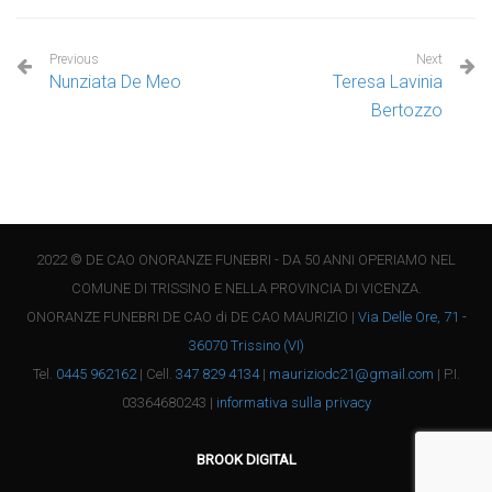
Previous
Next
Nunziata De Meo
Teresa Lavinia
Bertozzo
2022 © DE CAO ONORANZE FUNEBRI - DA 50 ANNI OPERIAMO NEL
COMUNE DI TRISSINO E NELLA PROVINCIA DI VICENZA.
ONORANZE FUNEBRI DE CAO di DE CAO MAURIZIO |
Via Delle Ore, 71 -
36070 Trissino (VI)
Tel.
0445 962162
| Cell.
347 829 4134
|
mauriziodc21@gmail.com
| P.I.
03364680243 |
informativa sulla privacy
BROOK DIGITAL