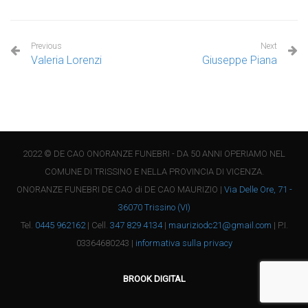
Previous
Next
Valeria Lorenzi
Giuseppe Piana
2022 © DE CAO ONORANZE FUNEBRI - DA 50 ANNI OPERIAMO NEL
COMUNE DI TRISSINO E NELLA PROVINCIA DI VICENZA.
ONORANZE FUNEBRI DE CAO di DE CAO MAURIZIO |
Via Delle Ore, 71 -
36070 Trissino (VI)
Tel.
0445 962162
| Cell.
347 829 4134
|
mauriziodc21@gmail.com
| P.I.
03364680243 |
informativa sulla privacy
BROOK DIGITAL