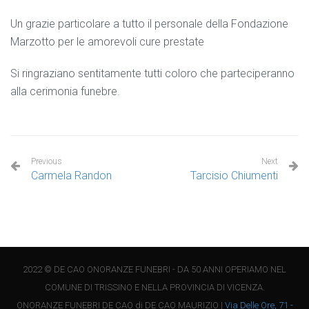
Un grazie particolare a tutto il personale della Fondazione
Marzotto per le amorevoli cure prestate
Si ringraziano sentitamente tutti coloro che parteciperanno
alla cerimonia funebre.
Previous
Next
Carmela Randon
Tarcisio Chiumenti
2022 © DE CAO ONORANZE FUNEBRI - DA 50 ANNI OPERIAMO NEL
COMUNE DI TRISSINO E NELLA PROVINCIA DI VICENZA.
ONORANZE FUNEBRI DE CAO di DE CAO MAURIZIO |
Via Delle Ore, 71 -