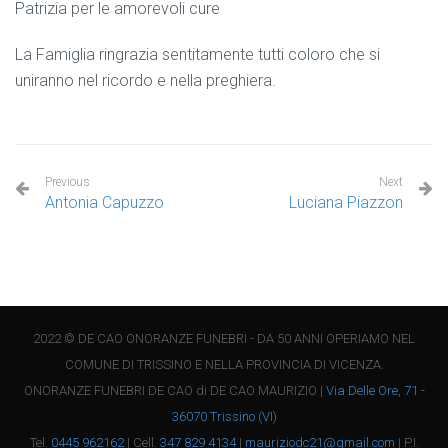
Patrizia per le amorevoli cure
La Famiglia ringrazia sentitamente tutti coloro che si
uniranno nel ricordo e nella preghiera.
Previous
Next
Antonia Capuzzo
Luciana Piazzon
2022 © DE CAO ONORANZE FUNEBRI - DA 50 ANNI OPERIAMO NEL
COMUNE DI TRISSINO E NELLA PROVINCIA DI VICENZA.
ONORANZE FUNEBRI DE CAO di DE CAO MAURIZIO |
Via Delle Ore, 71 -
36070 Trissino (VI)
Tel.
0445 962162
| Cell.
347 829 4134
|
mauriziodc21@gmail.com
| P.I.