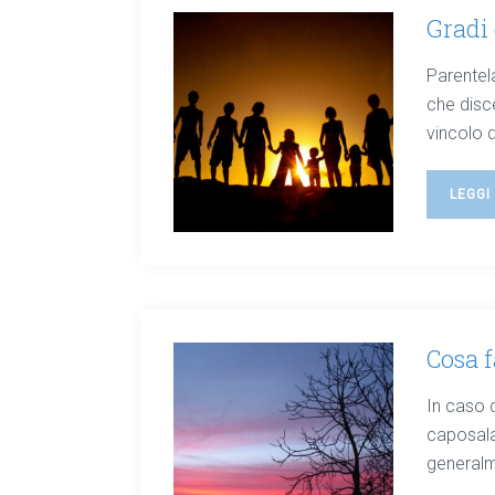
Gradi 
Parentela
che disc
vincolo d
LEGGI
Cosa f
In caso d
caposala
generalme