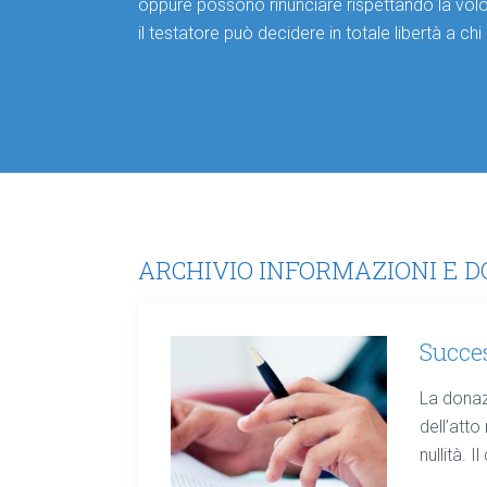
oppure possono rinunciare rispettando la volont
il testatore può decidere in totale libertà a chi 
ARCHIVIO INFORMAZIONI E D
Succe
La donazi
dell’atto
nullità. I