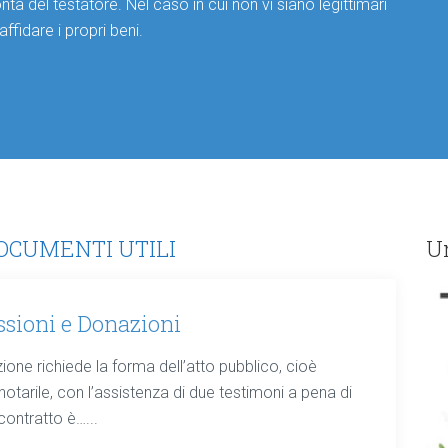
à del testatore. Nel caso in cui non vi siano legittimari
affidare i propri beni.
OCUMENTI UTILI
Un
ssioni e Donazioni
one richiede la forma dell’atto pubblico, cioè
 notarile, con l’assistenza di due testimoni a pena di
l contratto è…...