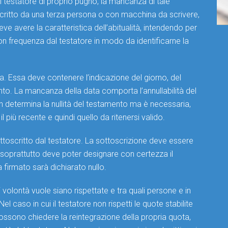
l testatore di proprio pugno, la mancanza di tale
critto da una terza persona o con macchina da scrivere,
eve avere la caratteristica dell’abitualità, intendendo per
con frequenza dal testatore in modo da identificarne la
a. Essa deve contenere l’indicazione del giorno, del
ento. La mancanza della data comporta l’annullabilità del
n determina la nullità del testamento ma è necessaria,
il più recente e quindi quello da ritenersi valido.
ottoscritto dal testatore. La sottoscrizione deve essere
soprattutto deve poter designare con certezza il
a firmato sarà dichiarato nullo.
 volontà vuole siano rispettate e tra quali persone e in
l caso in cui il testatore non rispetti le quote stabilite
i possono chiedere la reintegrazione della propria quota,