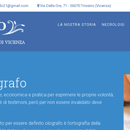
odc21@gmail.com
Via Delle Ore, 71 - 36070 Trissino (Vicenza)
LA NOSTRA STORIA
NECROLOGI
grafo
e, economica e pratica per esprimere le proprie volontà,
né di testimoni, però per non essere invalidato deve
o per essere definito olografo è l’ortografia della