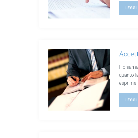
LEGGI
Accett
Il chiama
quanto l
esprime c
LEGGI