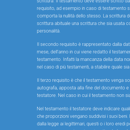
scrittura. Il testamento deve essere scritto da
requisito, ad esempio in caso di testamento s
comporta la nullità dello stesso. La scrittura d
scrittura abituale una scrittura che sia usata 
personalità.
Il secondo requisito è rappresentato dalla dat
mese, dell’anno in cui viene redatto il testam
testamento. Infatti la mancanza della data no
nel caso di più testamenti, a stabilire quale sia 
Il terzo requisito è che il testamento venga s
autografa, apposta alla fine del documento e 
testatore. Nel caso in cui il testamento non si
Nel testamento il testatore deve indicare quali
che proporzioni vengano suddivisi i suoi beni. Ne
dalla legge ai legittimari, questi o i loro ered