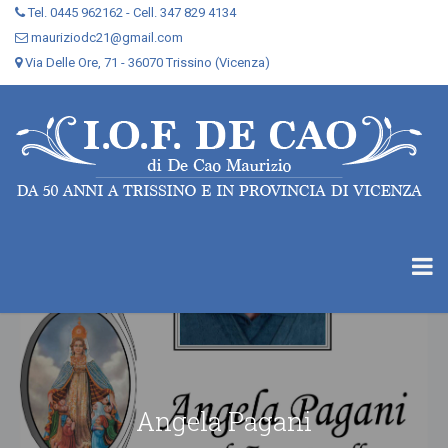
Tel. 0445 962162 - Cell. 347 829 4134
mauriziodc21@gmail.com
Via Delle Ore, 71 - 36070 Trissino (Vicenza)
Angela Pagani