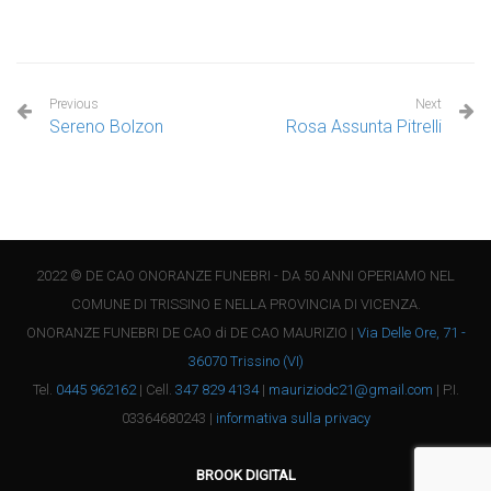
Previous
Next
Sereno Bolzon
Rosa Assunta Pitrelli
2022 © DE CAO ONORANZE FUNEBRI - DA 50 ANNI OPERIAMO NEL
COMUNE DI TRISSINO E NELLA PROVINCIA DI VICENZA.
ONORANZE FUNEBRI DE CAO di DE CAO MAURIZIO |
Via Delle Ore, 71 -
36070 Trissino (VI)
Tel.
0445 962162
| Cell.
347 829 4134
|
mauriziodc21@gmail.com
| P.I.
03364680243 |
informativa sulla privacy
BROOK DIGITAL