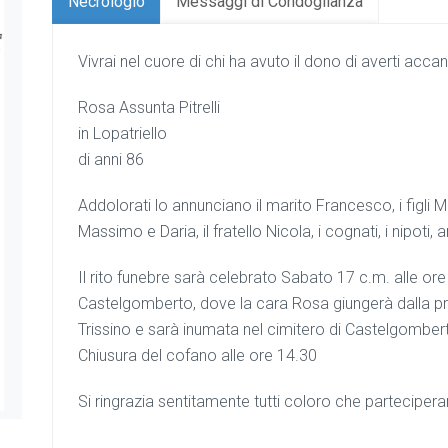
Necrologio
Messaggi di Condoglianza
Vivrai nel cuore di chi ha avuto il dono di averti acca
Rosa Assunta Pitrelli
in Lopatriello
di anni 86
Addolorati lo annunciano il marito Francesco, i figli Mi
Massimo e Daria, il fratello Nicola, i cognati, i nipoti, a
Il rito funebre sarà celebrato Sabato 17 c.m. alle ore
Castelgomberto, dove la cara Rosa giungerà dalla pro
Trissino e sarà inumata nel cimitero di Castelgomber
Chiusura del cofano alle ore 14.30
Si ringrazia sentitamente tutti coloro che parteciper