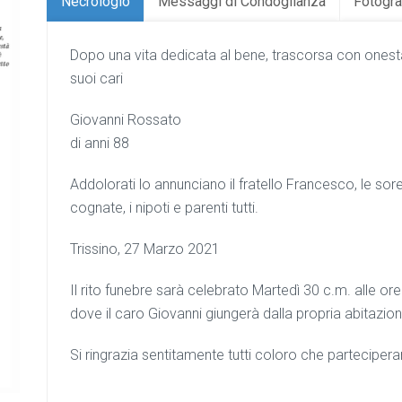
Necrologio
Messaggi di Condoglianza
Fotogra
Dopo una vita dedicata al bene, trascorsa con onestà
suoi cari
Giovanni Rossato
di anni 88
Addolorati lo annunciano il fratello Francesco, le sorel
cognate, i nipoti e parenti tutti.
Trissino, 27 Marzo 2021
Il rito funebre sarà celebrato Martedì 30 c.m. alle ore
dove il caro Giovanni giungerà dalla propria abitazione
Si ringrazia sentitamente tutti coloro che parteciper